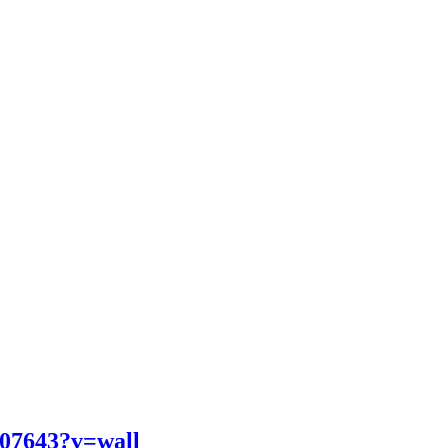
507643?v=wall