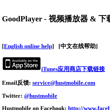
GoodPlayer - 视频播放器 
[
English online help
] [中文在线帮助]
iTunes应用商店下载链接
Email反馈:
service@hustmobile.com
Twitter:
@hustmobile
Hustmobile on Facebook:
http://www.face