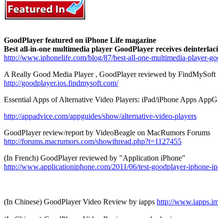
GoodPlayer featured on iPhone Life magazine
Best all-in-one multimedia player GoodPlayer receives deinterlac
http://www.iphonelife.com/blog/87/best-all-one-multimedia-player-go
A Really Good Media Player , GoodPlayer reviewed by FindMySoft
http://goodplayer.ios.findmysoft.com/
Essential Apps of Alternative Video Players: iPad/iPhone Apps Ap
http://appadvice.com/appguides/show/alternative-video-players
GoodPlayer review/report by VideoBeagle on MacRumors Forums
http://forums.macrumors.com/showthread.php?t=1127455
(In French) GoodPlayer reviewed by "Application iPhone"
http://www.applicationiphone.com/2011/06/test-goodplayer-iphone-ip
(In Chinese) GoodPlayer Video Review by iapps
http://www.iapps.i