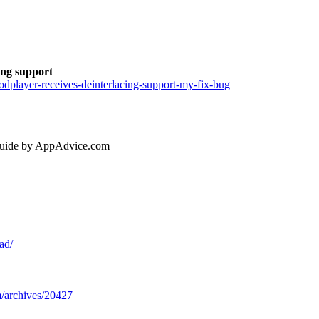
ing support
odplayer-receives-deinterlacing-support-my-fix-bug
pGuide by AppAdvice.com
ad/
m/archives/20427