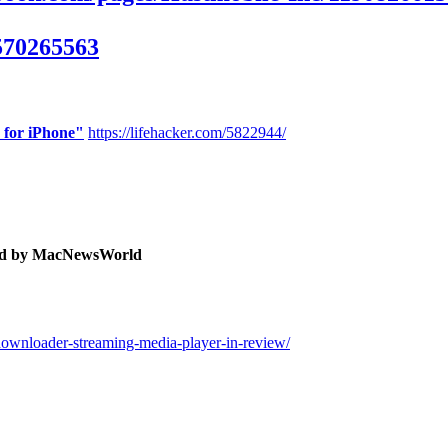
570265563
 for iPhone"
https://lifehacker.com/5822944/
ewed by MacNewsWorld
ownloader-streaming-media-player-in-review/