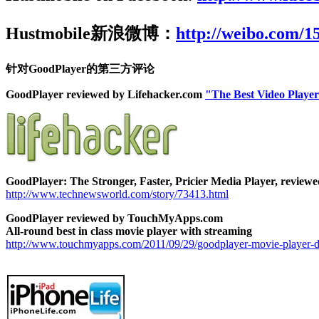
Hustmobile新浪微博：
http://weibo.com/1
针对GoodPlayer的第三方评论
GoodPlayer reviewed by Lifehacker.com
"The Best Video Player
GoodPlayer: The Stronger, Faster, Pricier Media Player, revi
http://www.technewsworld.com/story/73413.html
GoodPlayer reviewed by TouchMyApps.com
All-round best in class movie player with streaming
http://www.touchmyapps.com/2011/09/29/goodplayer-movie-player-d