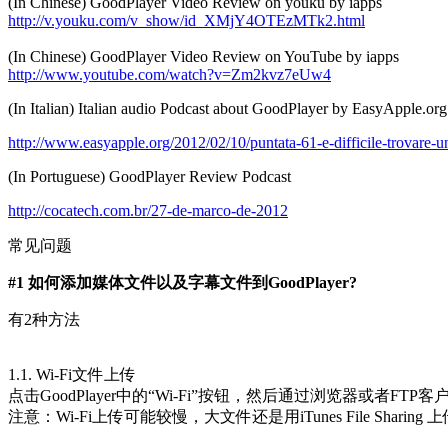
(In Chinese) GoodPlayer Video Review on youku by iapps
http://v.youku.com/v_show/id_XMjY4OTEzMTk2.html
(In Chinese) GoodPlayer Video Review on YouTube by iapps
http://www.youtube.com/watch?v=Zm2kvz7eUw4
(In Italian) Italian audio Podcast about GoodPlayer by EasyApple.org
http://www.easyapple.org/2012/02/10/puntata-61-e-difficile-trovare-un
(In Portuguese) GoodPlayer Review Podcast
http://cocatech.com.br/27-de-marco-de-2012
常见问题
#1 如何添加媒体文件以及字幕文件到GoodPlayer?
有2种方法
1.1. Wi-Fi文件上传
点击GoodPlayer中的“Wi-Fi”按钮，然后通过浏览器或者F
注意：Wi-Fi上传可能较慢，大文件还是用iTunes File Sharing