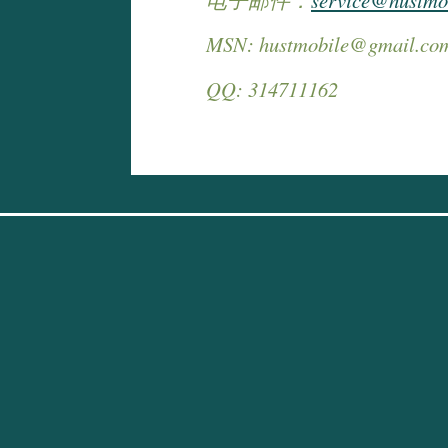
电子邮件：
service@hustmo
MSN:
hustmobile@gmail.co
QQ: 314711162