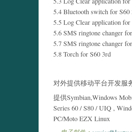
5.3 Log Clear application for
5.4 Bluetooth switch for S60
5.5 Log Clear application for
5.6 SMS ringtone changer for
5.7 SMS ringtone changer fo
5.8 Torch for S60 3rd
对外提供移动平台开发服
提供Symbian,Windows M
Series 60 / S80 / UIQ , Win
PC/Moto EZX Linux